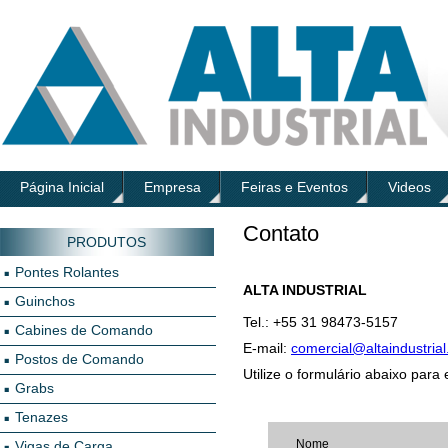
Página Inicial
Empresa
Feiras e Eventos
Videos
Contato
PRODUTOS
Pontes Rolantes
ALTA INDUSTRIAL
Guinchos
Tel.: +55 31 98473-5157
Cabines de Comando
E-mail:
comercial@altaindustria
Postos de Comando
Utilize o formulário abaixo para
Grabs
Tenazes
Nome
Vigas de Carga