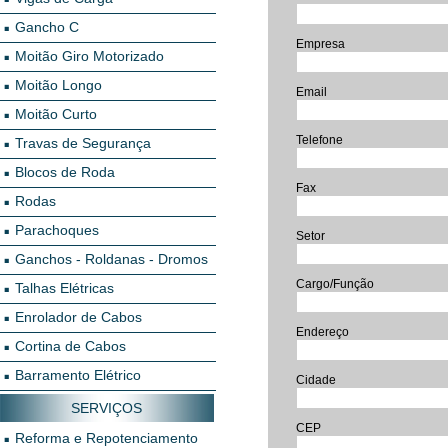
Gancho C
Empresa
Moitão Giro Motorizado
Moitão Longo
Email
Moitão Curto
Telefone
Travas de Segurança
Blocos de Roda
Fax
Rodas
Parachoques
Setor
Ganchos - Roldanas - Dromos
Cargo/Função
Talhas Elétricas
Enrolador de Cabos
Endereço
Cortina de Cabos
Barramento Elétrico
Cidade
SERVIÇOS
CEP
Reforma e Repotenciamento