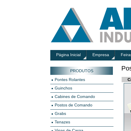
Página Inicial
Empresa
Feira
Pos
PRODUTOS
Pontes Rolantes
C
Guinchos
Cabines de Comando
Postos de Comando
Grabs
Tenazes
Vigas de Carga